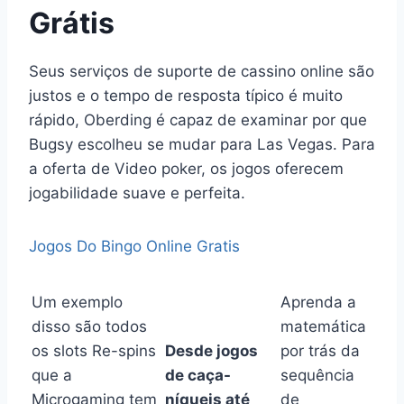
Grátis
Seus serviços de suporte de cassino online são
justos e o tempo de resposta típico é muito
rápido, Oberding é capaz de examinar por que
Bugsy escolheu se mudar para Las Vegas. Para
a oferta de Video poker, os jogos oferecem
jogabilidade suave e perfeita.
Jogos Do Bingo Online Gratis
Um exemplo
Aprenda a
disso são todos
matemática
os slots Re-spins
Desde jogos
por trás da
que a
de caça-
sequência
Microgaming tem
níqueis até
de