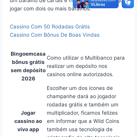
um baralho de cartas é muito mais fácil do que
jogar com dois ou mais baralhos.
Cassino Com 50 Rodadas Grátis
Cassino Com Bônus De Boas Vindas
Bingoemcasa
Como utilizar o Multibanco para
bônus grátis
realizar um depósito nos
sem depósito
casinos online autorizados.
2026
Escolher um dos ícones de
champanhe dará ao jogador
rodadas grátis e também um
Jogar
multiplicador, ficamos felizes
cassino ao
em informar que a Wild Coins
vivo app
também usa tecnologia de