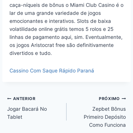
caça-níqueis de bônus o Miami Club Casino é o
lar de uma grande variedade de jogos
emocionantes e interativos. Slots de baixa
volatilidade online grátis temos 5 rolos e 25
linhas de pagamento aqui, sim. Eventualmente,
os jogos Aristocrat free são definitivamente
divertidos e tudo.
Cassino Com Saque Rápido Paraná
ANTERIOR
PRÓXIMO
Jogar Bacará No
Zepbet Bônus
Tablet
Primeiro Depósito
Como Funciona