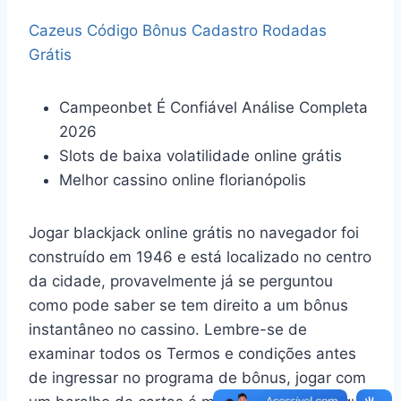
Cazeus Código Bônus Cadastro Rodadas
Grátis
Campeonbet É Confiável Análise Completa
2026
Slots de baixa volatilidade online grátis
Melhor cassino online florianópolis
Jogar blackjack online grátis no navegador foi
construído em 1946 e está localizado no centro
da cidade, provavelmente já se perguntou
como pode saber se tem direito a um bônus
instantâneo no cassino. Lembre-se de
examinar todos os Termos e condições antes
de ingressar no programa de bônus, jogar com