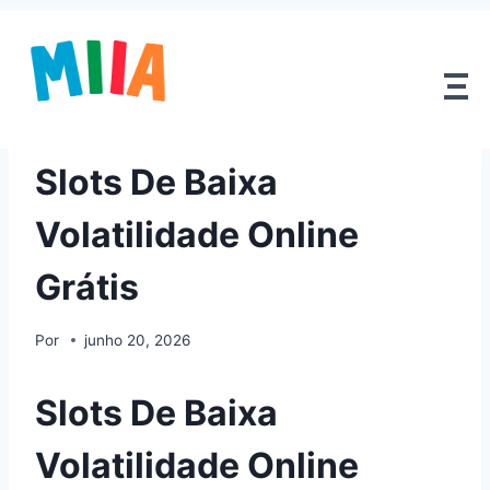
Slots De Baixa
Volatilidade Online
Grátis
Por
junho 20, 2026
Slots De Baixa
Volatilidade Online