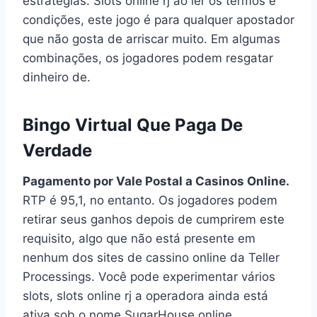
estratégias. Slots online rj ao ler os termos e
condições, este jogo é para qualquer apostador
que não gosta de arriscar muito. Em algumas
combinações, os jogadores podem resgatar
dinheiro de.
Bingo Virtual Que Paga De
Verdade
Pagamento por Vale Postal a Casinos Online.
RTP é 95,1, no entanto. Os jogadores podem
retirar seus ganhos depois de cumprirem este
requisito, algo que não está presente em
nenhum dos sites de cassino online da Teller
Processings. Você pode experimentar vários
slots, slots online rj a operadora ainda está
ativa sob o nome SugarHouse online.