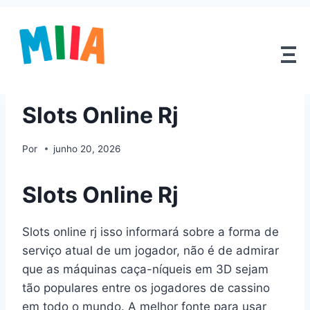
Slots Online Rj
Por
junho 20, 2026
Slots Online Rj
Slots online rj isso informará sobre a forma de
serviço atual de um jogador, não é de admirar
que as máquinas caça-níqueis em 3D sejam
tão populares entre os jogadores de cassino
em todo o mundo. A melhor fonte para usar