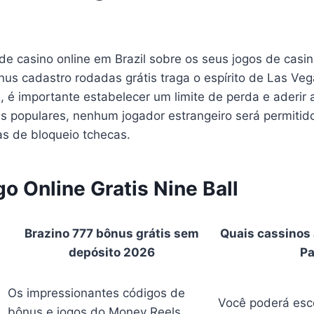
e casino online em Brazil sobre os seus jogos de casino
us cadastro rodadas grátis traga o espírito de Las Veg
 é importante estabelecer um limite de perda e aderir a
s populares, nenhum jogador estrangeiro será permitid
as de bloqueio tchecas.
o Online Gratis Nine Ball
s
Brazino 777 bônus grátis sem
Quais cassinos
depósito 2026
P
Os impressionantes códigos de
Você poderá esc
bônus e jogos do Money Reels