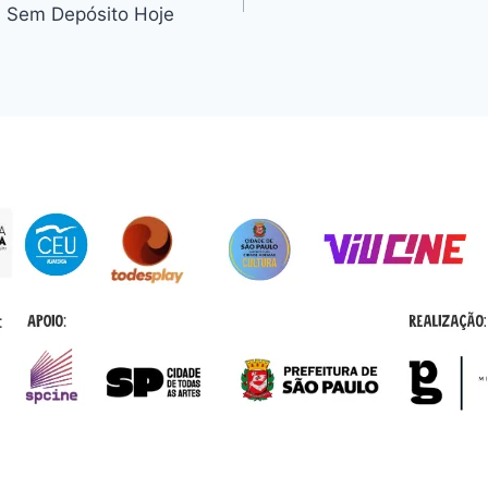
s Sem Depósito Hoje