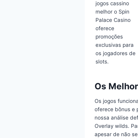
jogos cassino
melhor o Spin
Palace Casino
oferece
promoções
exclusivas para
os jogadores de
slots.
Os Melhor
Os jogos funcion
oferece bônus e 
nossa análise def
Overlay wilds. Pa
apesar de não se