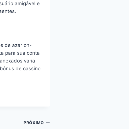
suário amigável e
aentes.
os de azar on-
ta para sua conta
 anexados varia
 bônus de cassino
PRÓXIMO