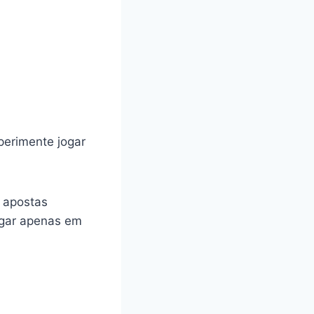
perimente jogar
 apostas
ogar apenas em