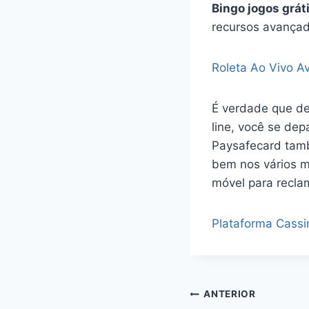
Bingo jogos grát
recursos avançad
Roleta Ao Vivo 
É verdade que de
line, você se dep
Paysafecard tamb
bem nos vários m
móvel para recla
Plataforma Cass
ANTERIOR