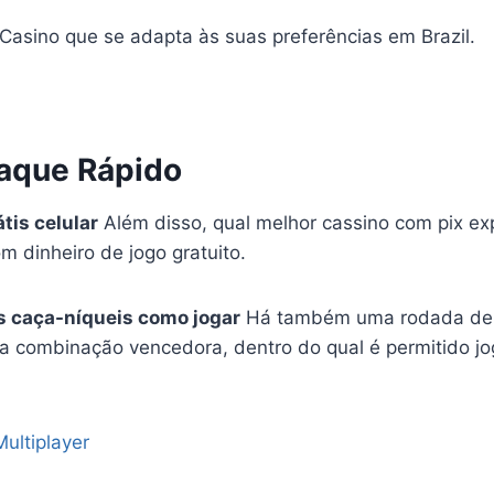
Casino que se adapta às suas preferências em Brazil.
aque Rápido
tis celular
Além disso, qual melhor cassino com pix ex
 dinheiro de jogo gratuito.
 caça-níqueis como jogar
Há também uma rodada de
a combinação vencedora, dentro do qual é permitido j
Multiplayer