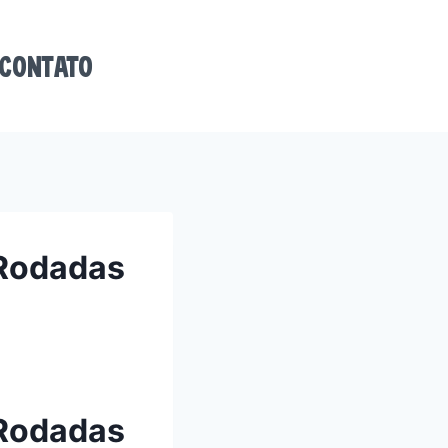
Contato
 Rodadas
 Rodadas