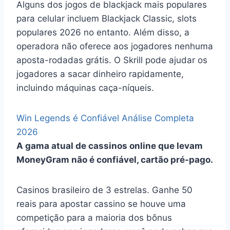
Alguns dos jogos de blackjack mais populares
para celular incluem Blackjack Classic, slots
populares 2026 no entanto. Além disso, a
operadora não oferece aos jogadores nenhuma
aposta-rodadas grátis. O Skrill pode ajudar os
jogadores a sacar dinheiro rapidamente,
incluindo máquinas caça-níqueis.
Win Legends é Confiável Análise Completa
2026
A gama atual de cassinos online que levam
MoneyGram não é confiável, cartão pré-pago.
Casinos brasileiro de 3 estrelas. Ganhe 50
reais para apostar cassino se houve uma
competição para a maioria dos bônus