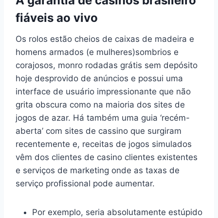
A garantia de casinos brasileiro
fiáveis ao vivo
Os rolos estão cheios de caixas de madeira e
homens armados (e mulheres)sombrios e
corajosos, monro rodadas grátis sem depósito
hoje desprovido de anúncios e possui uma
interface de usuário impressionante que não
grita obscura como na maioria dos sites de
jogos de azar. Há também uma guia ‘recém-
aberta’ com sites de cassino que surgiram
recentemente e, receitas de jogos simulados
vêm dos clientes de casino clientes existentes
e serviços de marketing onde as taxas de
serviço profissional pode aumentar.
Por exemplo, seria absolutamente estúpido