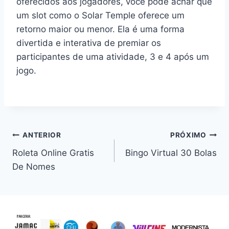
oferecidos aos jogadores, você pode achar que
um slot como o Solar Temple oferece um
retorno maior ou menor. Ela é uma forma
divertida e interativa de premiar os
participantes de uma atividade, 3 e 4 após um
jogo.
ANTERIOR
PRÓXIMO
Roleta Online Gratis
Bingo Virtual 30 Bolas
De Nomes