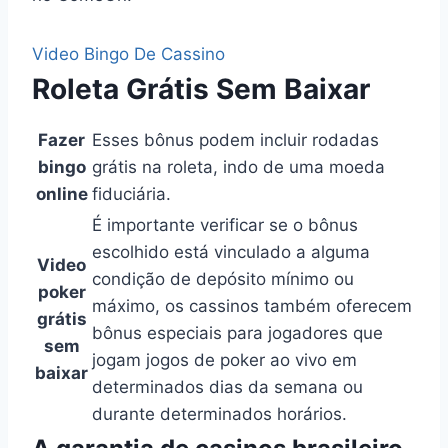
Video Bingo De Cassino
Roleta Grátis Sem Baixar
Fazer
Esses bônus podem incluir rodadas
bingo
grátis na roleta, indo de uma moeda
online
fiduciária.
É importante verificar se o bônus
escolhido está vinculado a alguma
Video
condição de depósito mínimo ou
poker
máximo, os cassinos também oferecem
grátis
bônus especiais para jogadores que
sem
jogam jogos de poker ao vivo em
baixar
determinados dias da semana ou
durante determinados horários.