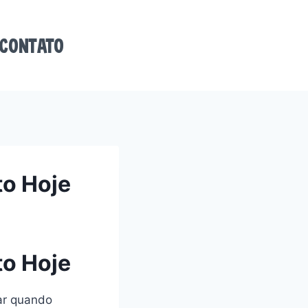
Contato
to Hoje
to Hoje
ar quando