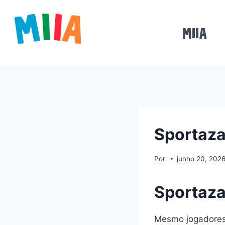
Miia
Sportaza
Por
junho 20, 202
Sportaza
Mesmo jogadores