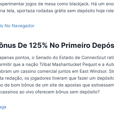
xperimentar jogos de mesa como blackjack. Há um eno
a tela, sportaza rodadas grátis sem depósito hoje role
tis No Navegador
ônus De 125% No Primeiro Depós
apenas pontos, o Senado do Estado de Connecticut rat
ermitir que a nação Tribal Mashantucket Pequot e a Aut
abram um cassino comercial juntos em East Windsor. Slo
sta redação, os jogadores tiveram que fazer um depósi
ipo de bom bônus de um site de apostas que estivesse
 cassinos ao vivo oferecem bônus sem depósito?
aga