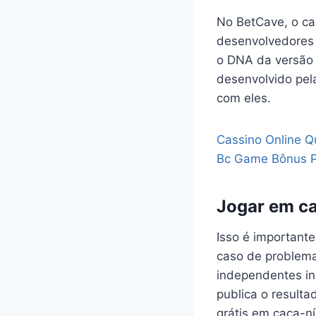
No BetCave, o ca
desenvolvedores 
o DNA da versão 
desenvolvido pel
com eles.
Cassino Online Q
Bc Game Bônus P
Jogar em ca
Isso é important
caso de problema
independentes in
publica o result
grátis em caça-n