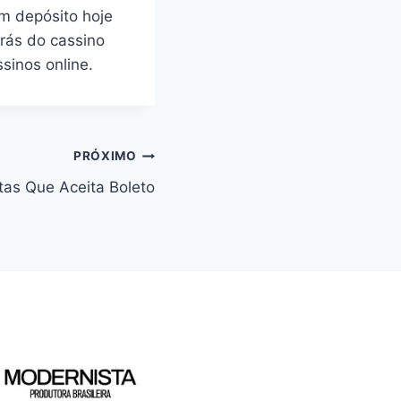
m depósito hoje
trás do cassino
sinos online.
PRÓXIMO
as Que Aceita Boleto