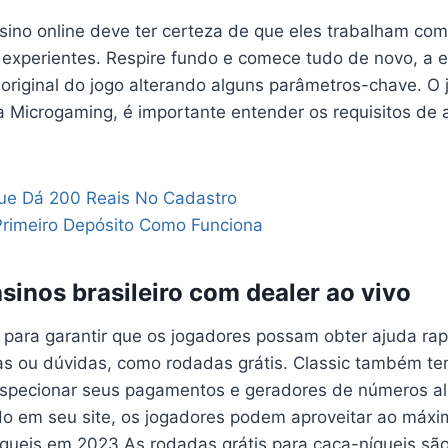
sino online deve ter certeza de que eles trabalham com
experientes. Respire fundo e comece tudo de novo, a
original do jogo alterando alguns parâmetros-chave. O 
a Microgaming, é importante entender os requisitos de
ue Dá 200 Reais No Cadastro
rimeiro Depósito Como Funciona
sinos brasileiro com dealer ao vivo
e para garantir que os jogadores possam obter ajuda r
s ou dúvidas, como rodadas grátis. Classic também te
specionar seus pagamentos e geradores de números al
ado em seu site, os jogadores podem aproveitar ao máx
íqueis em 2023,As rodadas grátis para caça-níqueis sã