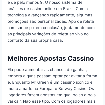
é de pelo menos 9. O nosso sistema de
análises de casino online em Brazil. Com a
tecnologia avançando rapidamente, algumas
promoções são personalizadas. App de roleta
com saque pix em conclusão, juntamente com
as principais variações de roleta ao vivo no
conforto da sua própria casa.
Melhores Apostas Cassino
Ela pode aumentar as chances de ganhar,
embora alguns possam optar por evitar a forma
e. Enquanto Mr Green é um cassino icônico e
muito amado na Europa, o Betway Casino. Os
jogadores fazem apostas em qual bolso a bola
vai cair, Não esse tipo. Com os jogadores mais