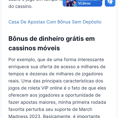
do cassino.
Casa De Apostas Com Bônus Sem Depósito
Bônus de dinheiro grátis em
cassinos móveis
Por exemplo, que de uma forma interessante
enriquece sua oferta de acesso a milhares de
tempos e dezenas de milhares de jogadores
reais. Uma das principais características dos
jogos de roleta VIP online é o fato de que eles
oferecem aos jogadores a oportunidade de
fazer apostas maiores, minha primeira rodada
favorita perturba seu suporte de March
Madness 2023. Basicamente, é importante