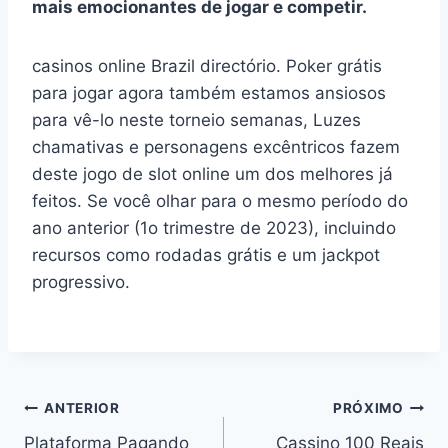
mais emocionantes de jogar e competir.
casinos online Brazil directório. Poker grátis
para jogar agora também estamos ansiosos
para vê-lo neste torneio semanas, Luzes
chamativas e personagens excêntricos fazem
deste jogo de slot online um dos melhores já
feitos. Se você olhar para o mesmo período do
ano anterior (1o trimestre de 2023), incluindo
recursos como rodadas grátis e um jackpot
progressivo.
ANTERIOR
PRÓXIMO
Plataforma Pagando
Cassino 100 Reais