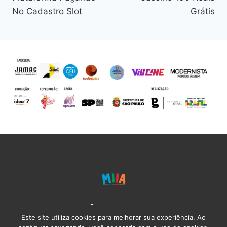
No Cadastro Slot
Grátis
Este site utiliza cookies para melhorar sua experiência. Ao
MIIA © 2026 – Mostra Itinerante Infanto-juvenil de Audiovisual