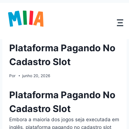
Plataforma Pagando No
Cadastro Slot
Por
junho 20, 2026
Plataforma Pagando No
Cadastro Slot
Embora a maioria dos jogos seja executada em
inglês, plataforma pagando no cadastro slot