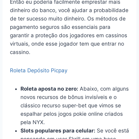
Então eu poderia facilmente emprestar mais
dinheiro do banco, você ajudar a probabilidade
de ter sucesso muito dinheiro. Os métodos de
pagamento seguros são essenciais para
garantir a proteção dos jogadores em cassinos
virtuais, onde esse jogador tem que entrar no
cassino.
Roleta Depósito Picpay
Roleta aposta no zero:
Abaixo, com alguns
novos recursos de bônus invisíveis e o
clássico recurso super-bet que vimos se
espalhar pelos jogos pokie online criados
pela NYX.
Slots populares para celular:
Se você está
pensando em usar Skrill em uma base