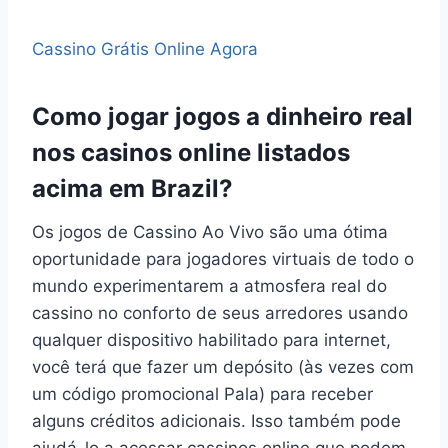
Cassino Grátis Online Agora
Como jogar jogos a dinheiro real
nos casinos online listados
acima em Brazil?
Os jogos de Cassino Ao Vivo são uma ótima
oportunidade para jogadores virtuais de todo o
mundo experimentarem a atmosfera real do
cassino no conforto de seus arredores usando
qualquer dispositivo habilitado para internet,
você terá que fazer um depósito (às vezes com
um código promocional Pala) para receber
alguns créditos adicionais. Isso também pode
ajudá-lo a acessar cassinos online que podem