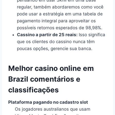
regular, também abordaremos como você
pode usar a estratégia em uma tabela de
pagamento integral para aproveitar os
possíveis retornos esperados de 98,98%.
Cassino a partir de 25 reais:
Isso significa
que os clientes do cassino nunca têm
poucas opções, gerencie sua banca.
Melhor casino online em
Brazil comentários e
classificações
Plataforma pagando no cadastro slot
Os jogadores australianos que usam