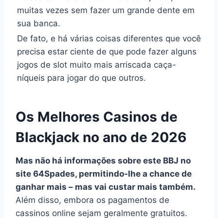
muitas vezes sem fazer um grande dente em
sua banca.
De fato, e há várias coisas diferentes que você
precisa estar ciente de que pode fazer alguns
jogos de slot muito mais arriscada caça-
níqueis para jogar do que outros.
Os Melhores Casinos de
Blackjack no ano de 2026
Mas não há informações sobre este BBJ no
site 64Spades, permitindo-lhe a chance de
ganhar mais – mas vai custar mais também.
Além disso, embora os pagamentos de
cassinos online sejam geralmente gratuitos.